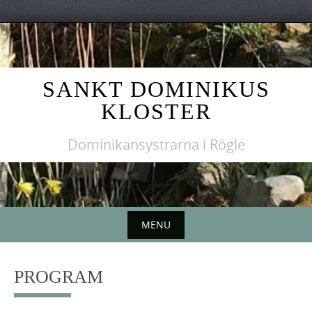
Skip
to
content
SANKT DOMINIKUS
KLOSTER
Dominikansystrarna i Rögle
MENU
Skip
to
PROGRAM
content