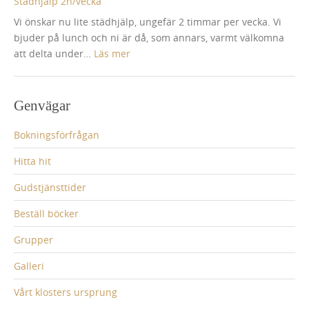
Städhjälp 2h/vecka
Vi önskar nu lite städhjälp, ungefär 2 timmar per vecka. Vi
bjuder på lunch och ni är då, som annars, varmt välkomna
:
att delta under…
Läs mer
Städhjälp
2h/vecka
Genvägar
Bokningsförfrågan
Hitta hit
Gudstjänsttider
Beställ böcker
Grupper
Galleri
Vårt klosters ursprung