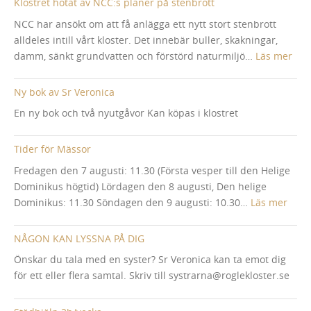
Klostret hotat av NCC:s planer på stenbrott
NCC har ansökt om att få anlägga ett nytt stort stenbrott
alldeles intill vårt kloster. Det innebär buller, skakningar,
:
damm, sänkt grundvatten och förstörd naturmiljö…
Läs mer
Klos
hota
Ny bok av Sr Veronica
av
En ny bok och två nyutgåvor Kan köpas i klostret
NCC
pla
Tider för Mässor
på
sten
Fredagen den 7 augusti: 11.30 (Första vesper till den Helige
Dominikus högtid) Lördagen den 8 augusti, Den helige
:
Dominikus: 11.30 Söndagen den 9 augusti: 10.30…
Läs mer
Tider
för
NÅGON KAN LYSSNA PÅ DIG
Mäss
Önskar du tala med en syster? Sr Veronica kan ta emot dig
för ett eller flera samtal. Skriv till systrarna@roglekloster.se