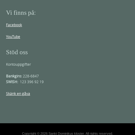
Vi finns på:
Facebook
YouTube
Stöd oss
Kontouppgifter
Bankgiro:
228-6847
SWISH:
123 396 92 19
Skänk en gåva
Copyright © 2026 Sankt Dominikus kloster. All rights reserved.