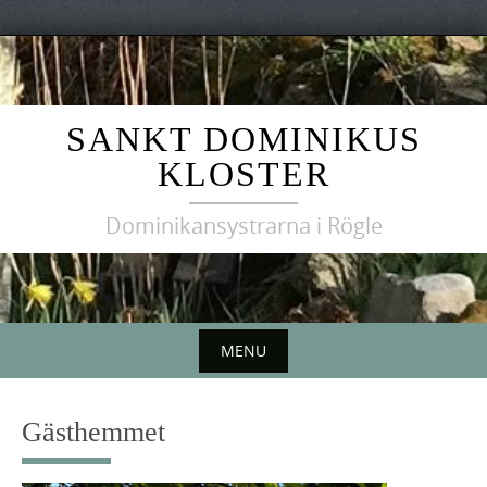
Skip
to
content
SANKT DOMINIKUS
KLOSTER
Dominikansystrarna i Rögle
MENU
Skip
to
Gästhemmet
content