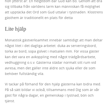
hon ytterst är: En helgedom där Gud kan bo. Genom att dra
sig tillbaka från världens larm kan människan få möjlighet
att upptäcka det Ord som Gud uttalar i tystnaden. Klostrens
gästhem är traditionellt en plats för detta
Lite hjälp
Monastisk gästverksamhet innebär samtidigt att man deltar
något litet i det dagliga arbetet: duka av serveringsbord,
torka av bord, sopa golvet i matsalen mm. För vissa gäster
kan det vara en avkoppling med något trädgårdsarbete,
vedhuggning o.s.v. Gästerna städar normalt sitt rum vid
avresa, men det gäller inte äldre och sjuka eller de som
behöver fullständig vila.
Vi tackar på förhand för den hjälp gästerna kan bidra med.
På så sätt bildar vi också, tillsammans med Dig som är vår
gäst för några dagar, en gemenskap i tystnad, bön och
tjänst.