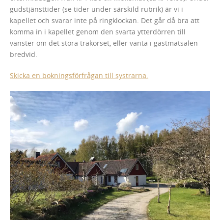
gudstjänsttider (se tider under särskild rubrik) är vi i
kapellet och svarar inte på ringklockan. Det går då bra att
komma in i kapellet genom den svarta ytterdörren till
vänster om det stora träkorset, eller vänta i gästmatsalen
bredvid.
Skicka en bokningsförfrågan till systrarna.