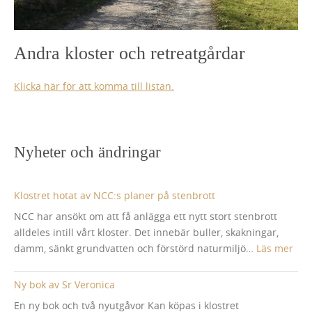
Andra kloster och retreatgårdar
Klicka här för att komma till listan.
Nyheter och ändringar
Klostret hotat av NCC:s planer på stenbrott
NCC har ansökt om att få anlägga ett nytt stort stenbrott
alldeles intill vårt kloster. Det innebär buller, skakningar,
:
damm, sänkt grundvatten och förstörd naturmiljö…
Läs mer
Klos
hota
Ny bok av Sr Veronica
av
En ny bok och två nyutgåvor Kan köpas i klostret
NCC