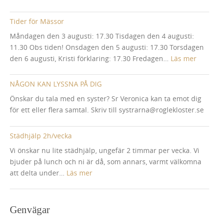
pla
Tider för Mässor
på
sten
Måndagen den 3 augusti: 17.30 Tisdagen den 4 augusti:
11.30 Obs tiden! Onsdagen den 5 augusti: 17.30 Torsdagen
:
den 6 augusti, Kristi förklaring: 17.30 Fredagen…
Läs mer
Tider
för
NÅGON KAN LYSSNA PÅ DIG
Mässo
Önskar du tala med en syster? Sr Veronica kan ta emot dig
för ett eller flera samtal. Skriv till systrarna@roglekloster.se
Städhjälp 2h/vecka
Vi önskar nu lite städhjälp, ungefär 2 timmar per vecka. Vi
bjuder på lunch och ni är då, som annars, varmt välkomna
:
att delta under…
Läs mer
Städhjälp
2h/vecka
Genvägar