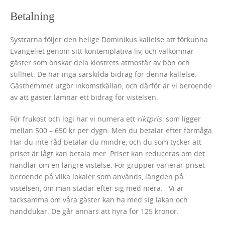
Betalning
Systrarna följer den helige Dominikus kallelse att förkunna
Evangeliet genom sitt kontemplativa liv, och välkomnar
gäster som önskar dela klostrets atmosfär av bön och
stillhet. De har inga särskilda bidrag för denna kallelse.
Gästhemmet utgör inkomstkällan, och därför är vi beroende
av att gäster lämnar ett bidrag för vistelsen.
För frukost och logi har vi numera ett
riktpris
som ligger
mellan 500 – 650 kr per dygn. Men du betalar efter förmåga.
Har du inte råd betalar du mindre, och du som tycker att
priset är lågt kan betala mer. Priset kan reduceras om det
handlar om en längre vistelse. För grupper varierar priset
beroende på vilka lokaler som används, längden på
vistelsen, om man städar efter sig med mera. Vi är
tacksamma om våra gäster kan ha med sig lakan och
handdukar. De går annars att hyra för 125 kronor.