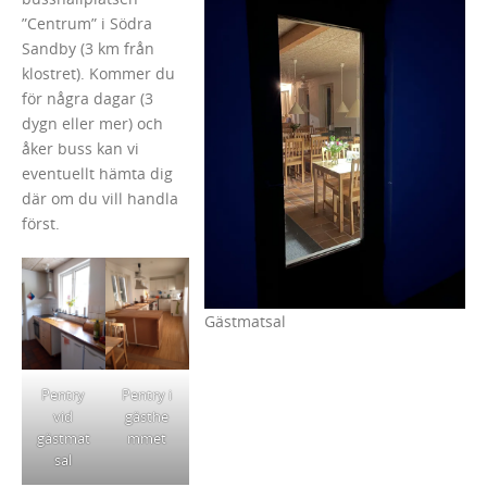
”Centrum” i Södra
Sandby (3 km från
klostret). Kommer du
för några dagar (3
dygn eller mer) och
åker buss kan vi
eventuellt hämta dig
där om du vill handla
först.
Gästmatsal
Pentry
Pentry i
vid
gästhe
gästmat
mmet
sal