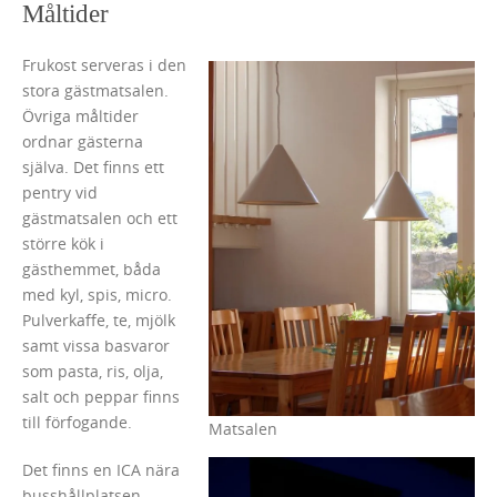
Måltider
Frukost serveras i den
stora gästmatsalen.
Övriga måltider
ordnar gästerna
själva. Det finns ett
pentry vid
gästmatsalen och ett
större kök i
gästhemmet, båda
med kyl, spis, micro.
Pulverkaffe, te, mjölk
samt vissa basvaror
som pasta, ris, olja,
salt och peppar finns
till förfogande.
Matsalen
Det finns en ICA nära
busshållplatsen