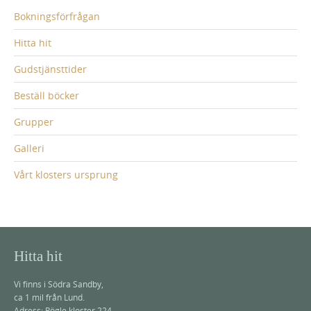
Bokningsförfrågan
Hitta hit
Gudstjänsttider
Beställ böcker
Grupper
Galleri
Vårt klosters ursprung
Hitta hit
Vi finns i Södra Sandby,
ca 1 mil från Lund.
Adress: Rögle kloster 224