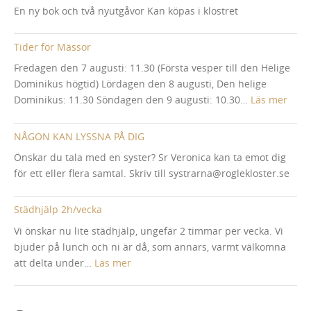
av
En ny bok och två nyutgåvor Kan köpas i klostret
NCC
pla
Tider för Mässor
på
sten
Fredagen den 7 augusti: 11.30 (Första vesper till den Helige
Dominikus högtid) Lördagen den 8 augusti, Den helige
:
Dominikus: 11.30 Söndagen den 9 augusti: 10.30…
Läs mer
Tider
för
NÅGON KAN LYSSNA PÅ DIG
Mäss
Önskar du tala med en syster? Sr Veronica kan ta emot dig
för ett eller flera samtal. Skriv till systrarna@roglekloster.se
Städhjälp 2h/vecka
Vi önskar nu lite städhjälp, ungefär 2 timmar per vecka. Vi
bjuder på lunch och ni är då, som annars, varmt välkomna
:
att delta under…
Läs mer
Städhjälp
2h/vecka