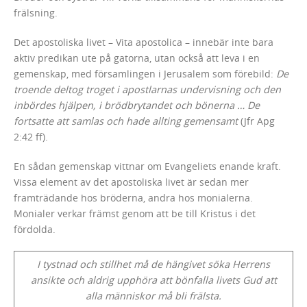
frälsning.
Det apostoliska livet – Vita apostolica – innebär inte bara
aktiv predikan ute på gatorna, utan också att leva i en
gemenskap, med församlingen i Jerusalem som förebild:
De
troende deltog troget i apostlarnas undervisning och den
inbördes hjälpen, i brödbrytandet och bönerna … De
fortsatte att samlas och hade allting gemensamt
(Jfr Apg
2:42 ff).
En sådan gemenskap vittnar om Evangeliets enande kraft.
Vissa element av det apostoliska livet är sedan mer
framträdande hos bröderna, andra hos monialerna.
Monialer verkar främst genom att be till Kristus i det
fördolda.
I tystnad och stillhet må de hängivet söka Herrens
ansikte och aldrig upphöra att bönfalla livets Gud att
alla människor må bli frälsta.