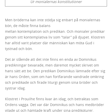
Ur monialernas konstitutioner
Men bröderna kan inte stödja sig enbart på monialernas
bön, de måste finna balans
mellan kontemplation och predikan. Och monialer predikar
genom sitt kontemplativa liv som ”talar” på djupet. Klostren
har alltid varit platser där människan kan möta Gud i
tystnad och bön.
Det är slående att det inte finns en enda av Dominikus
predikningar bevarade, men däremot mycket skrivet om
hans sätt att be. Den predikan Dominikus lämnade efter sig
är hans Orden, som om han fortfarande vandrade omkring
och predikade och firade liturgi genom sina bröder och
systrar idag.
Klostret i Prouilhe finns kvar än idag, och betraktas som
Ordens vagga. Det var där Dominikus och hans medbröder
vilade ut och hämtade kraft under sina predikoturer.