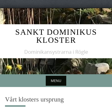
Skip
to
content
SANKT DOMINIKUS
KLOSTER
Dominikansystrarna i Rögle
MENU
Skip
to
Vårt klosters ursprung
content