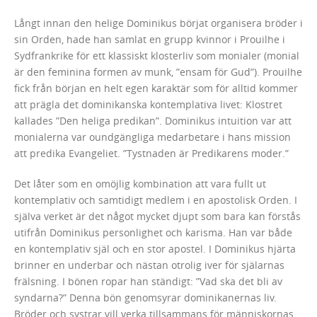
Långt innan den helige Dominikus börjat organisera bröder i
sin Orden, hade han samlat en grupp kvinnor i Prouilhe i
Sydfrankrike för ett klassiskt klosterliv som monialer (monial
är den feminina formen av munk, ”ensam för Gud”). Prouilhe
fick från början en helt egen karaktär som för alltid kommer
att prägla det dominikanska kontemplativa livet: Klostret
kallades ”Den heliga predikan”. Dominikus intuition var att
monialerna var oundgängliga medarbetare i hans mission
att predika Evangeliet. ”Tystnaden är Predikarens moder.”
Det låter som en omöjlig kombination att vara fullt ut
kontemplativ och samtidigt medlem i en apostolisk Orden. I
själva verket är det något mycket djupt som bara kan förstås
utifrån Dominikus personlighet och karisma. Han var både
en kontemplativ själ och en stor apostel. I Dominikus hjärta
brinner en underbar och nästan otrolig iver för själarnas
frälsning. I bönen ropar han ständigt: ”Vad ska det bli av
syndarna?” Denna bön genomsyrar dominikanernas liv.
Bröder och systrar vill verka tillsammans för människornas