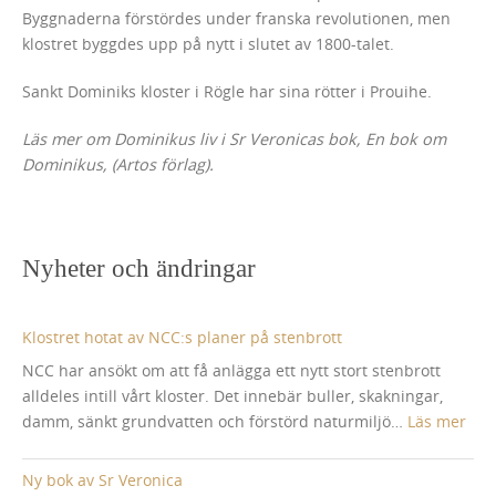
Byggnaderna förstördes under franska revolutionen, men
klostret byggdes upp på nytt i slutet av 1800-talet.
Sankt Dominiks kloster i Rögle har sina rötter i Prouihe.
Läs mer om Dominikus liv i Sr Veronicas bok, En bok om
Dominikus, (Artos förlag).
Nyheter och ändringar
Klostret hotat av NCC:s planer på stenbrott
NCC har ansökt om att få anlägga ett nytt stort stenbrott
alldeles intill vårt kloster. Det innebär buller, skakningar,
:
damm, sänkt grundvatten och förstörd naturmiljö…
Läs mer
Klos
hota
Ny bok av Sr Veronica