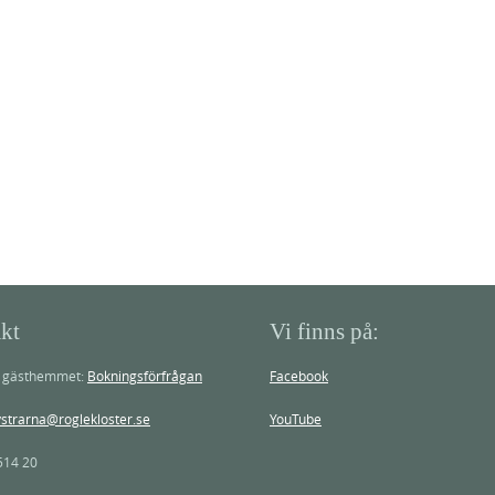
kt
Vi finns på:
e gästhemmet:
Bokningsförfrågan
Facebook
ystrarna@roglekloster.se
YouTube
514 20