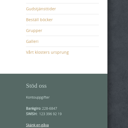
Gudstjänsttider
Beställ böcker
Grupper
Galleri
Vårt klosters ursprung
Stöd oss
Kontouppgifter
Bankgiro:
228-6847
SWISH:
123 396 92 19
Skänk en gåva