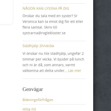
Tider
för
NÅGON KAN LYSSNA PÅ DIG
Mässor
Önskar du tala med en syster? Sr
Veronica kan ta emot dig för ett eller
flera samtal. Skriv till
systrarna@roglekloster.se
Städhjälp 2h/vecka
Vi önskar nu lite städhjälp, ungefär 2
timmar per vecka. Vi bjuder på lunch
och ni är då, som annars, varmt
:
välkomna att delta under…
Läs mer
Städhjälp
2h/vecka
Genvägar
Bokningsförfrågan
Hitta hit