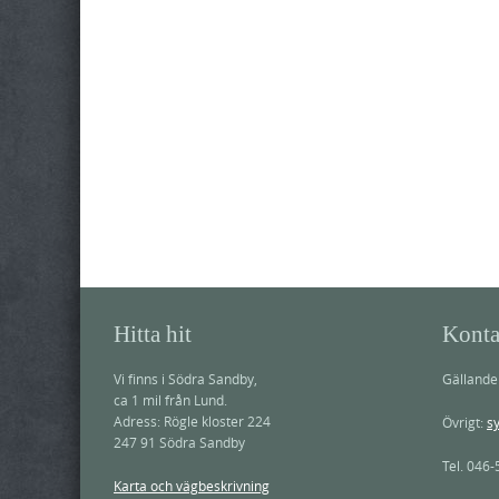
Hitta hit
Konta
Vi finns i Södra Sandby,
Gälland
ca 1 mil från Lund.
Adress: Rögle kloster 224
Övrigt:
s
247 91 Södra Sandby
Tel. 046-
Karta och vägbeskrivning