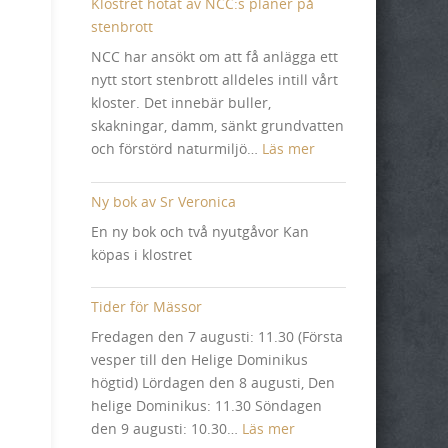
Klostret hotat av NCC:s planer på
stenbrott
NCC har ansökt om att få anlägga ett
nytt stort stenbrott alldeles intill vårt
kloster. Det innebär buller,
skakningar, damm, sänkt grundvatten
:
och förstörd naturmiljö…
Läs mer
Klostret
hotat
Ny bok av Sr Veronica
av
En ny bok och två nyutgåvor Kan
NCC:s
köpas i klostret
planer
på
Tider för Mässor
stenbrott
Fredagen den 7 augusti: 11.30 (Första
vesper till den Helige Dominikus
högtid) Lördagen den 8 augusti, Den
helige Dominikus: 11.30 Söndagen
:
den 9 augusti: 10.30…
Läs mer