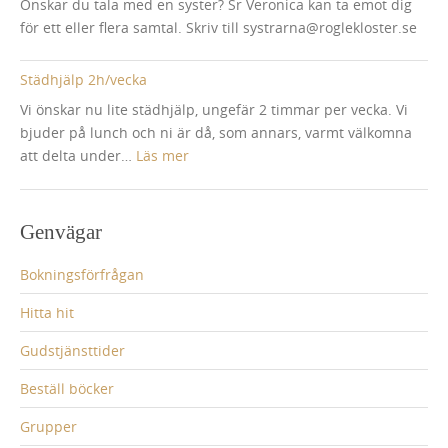
Önskar du tala med en syster? Sr Veronica kan ta emot dig
för ett eller flera samtal. Skriv till systrarna@roglekloster.se
Städhjälp 2h/vecka
Vi önskar nu lite städhjälp, ungefär 2 timmar per vecka. Vi
bjuder på lunch och ni är då, som annars, varmt välkomna
:
att delta under…
Läs mer
Städhjälp
2h/vecka
Genvägar
Bokningsförfrågan
Hitta hit
Gudstjänsttider
Beställ böcker
Grupper