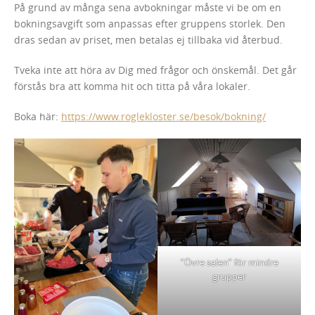
På grund av många sena avbokningar måste vi be om en
bokningsavgift som anpassas efter gruppens storlek. Den
dras sedan av priset, men betalas ej tillbaka vid återbud.
Tveka inte att höra av Dig med frågor och önskemål. Det går
förstås bra att komma hit och titta på våra lokaler.
Boka här:
https://www.roglekloster.se/besok/bokning/
”Övre salen” för mindre
grupper