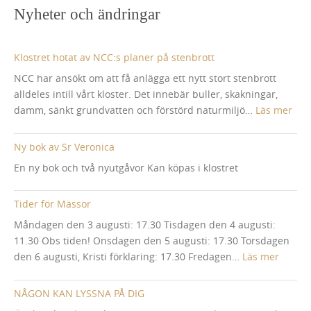
Nyheter och ändringar
Klostret hotat av NCC:s planer på stenbrott
NCC har ansökt om att få anlägga ett nytt stort stenbrott
alldeles intill vårt kloster. Det innebär buller, skakningar,
:
damm, sänkt grundvatten och förstörd naturmiljö…
Läs mer
Klos
hota
Ny bok av Sr Veronica
av
En ny bok och två nyutgåvor Kan köpas i klostret
NCC
pla
Tider för Mässor
på
sten
Måndagen den 3 augusti: 17.30 Tisdagen den 4 augusti:
11.30 Obs tiden! Onsdagen den 5 augusti: 17.30 Torsdagen
:
den 6 augusti, Kristi förklaring: 17.30 Fredagen…
Läs mer
Tider
för
NÅGON KAN LYSSNA PÅ DIG
Mässo