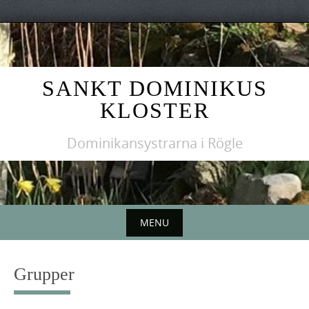
Skip
to
content
SANKT DOMINIKUS
KLOSTER
Dominikansystrarna i Rögle
MENU
Skip
to
Grupper
content