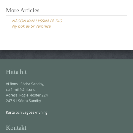
Post
More Articles
navigation
NÅGON KAN LYSSNA PÅ DIG
Ny bok av Sr Veronica
Hitta hit
Vi finns i Södra Sandby,
ca 1 mil från Lund.
Adress: Rögle kloster 224
247 91 Södra Sandby
Karta och vägbeskrivning
Kontakt