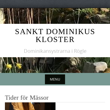
Skip
to
content
SANKT DOMINIKUS
KLOSTER
Dominikansystrarna i Rögle
MENU
Skip
to
Tider för Mässor
content